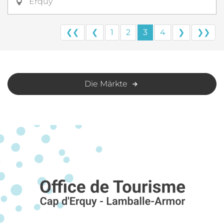
Erquy
❮❮
❮
1
2
3
4
❯
❯❯
Die Märkte