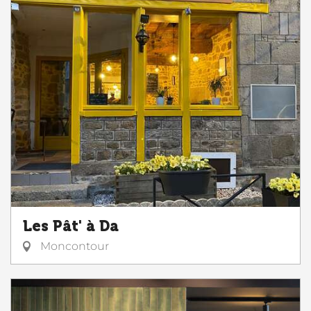
Les Pât' à Da
Moncontour