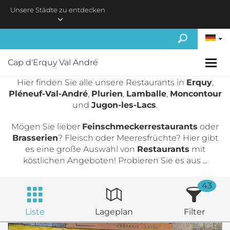
Skip to main content
Unsere Städte zu entdecken
Cap d'Erquy Val André
Hier finden Sie alle unsere Restaurants in
Erquy
,
Pléneuf-Val-André
,
Plurien
,
Lamballe
,
Moncontour
und
Jugon-les-Lacs
.
Mögen Sie lieber
Feinschmeckerrestaurants
oder
Brasserien
? Fleisch oder Meeresfrüchte? Hier gibt
es eine große Auswahl von
Restaurants
mit
köstlichen Angeboten! Probieren Sie es aus ...
43
Liste
Lageplan
Filter