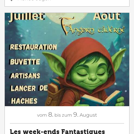
8.
9.
vom
bis zum
August
Les week-ends Fantastiques