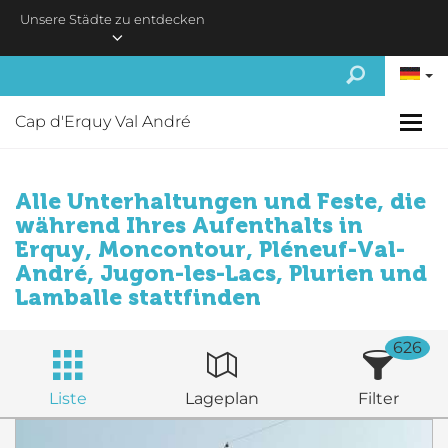
Skip to main content
Unsere Städte zu entdecken
Cap d'Erquy Val André
Alle Unterhaltungen und Feste, die
während Ihres Aufenthalts in
Erquy, Moncontour, Pléneuf-Val-
André, Jugon-les-Lacs, Plurien und
Lamballe stattfinden
626
Liste
Lageplan
Filter