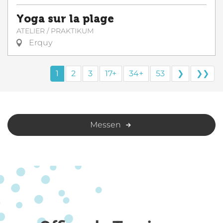
Yoga sur la plage
ATELIER / PRAKTIKUM
Erquy
1
2
3
17+
34+
53
❯
❯❯
Messen