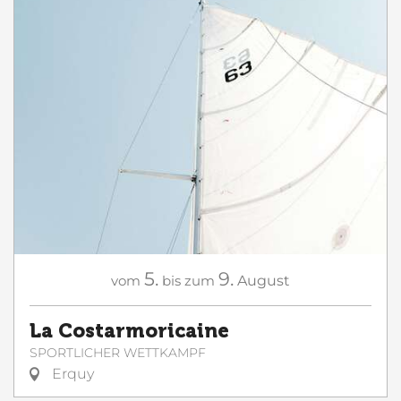
5.
9.
vom
bis zum
August
La Costarmoricaine
SPORTLICHER WETTKAMPF
Erquy