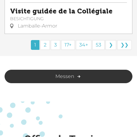
Visite guidée de la Collégiale
BESICHTIGUNG
Lamballe-Armor
1
2
3
17+
34+
53
❯
❯❯
Messen