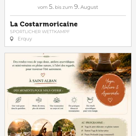
5.
9.
vom
bis zum
August
La Costarmoricaine
SPORTLICHER WETTKAMPF
Erquy