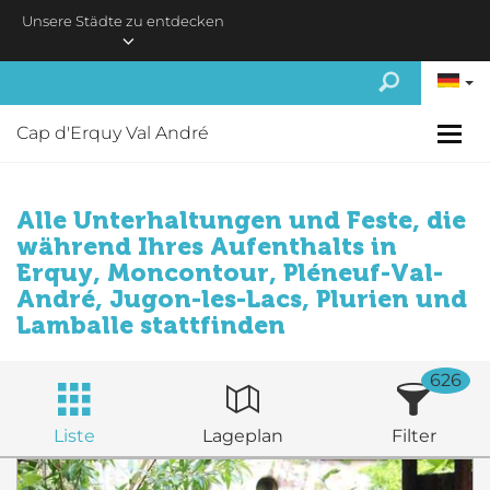
Skip to main content
Unsere Städte zu entdecken
Cap d'Erquy Val André
Alle Unterhaltungen und Feste, die
während Ihres Aufenthalts in
Erquy, Moncontour, Pléneuf-Val-
André, Jugon-les-Lacs, Plurien und
Lamballe stattfinden
626
Liste
Lageplan
Filter