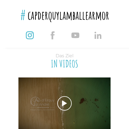
#
capderquylamballearmor
Das Ziel
IN VIDEOS