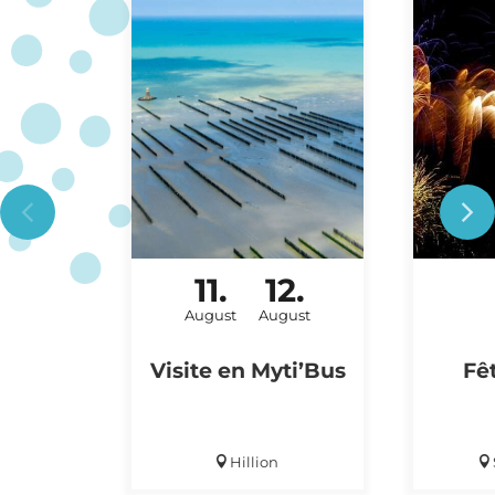
11.
12.
AUSFLUG IN DIE NATUR
August
August
Visite en Myti’Bus
Fê
Hillion