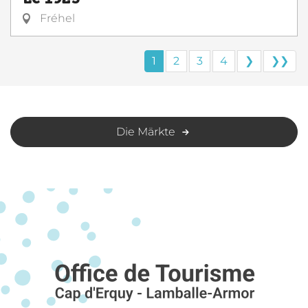
Fréhel
1
2
3
4
❯
❯❯
Die Märkte