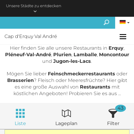
Skip to main content
Unsere Städte zu entdecken
Cap d'Erquy Val André
Hier finden Sie alle unsere Restaurants in
Erquy
,
Pléneuf-Val-André
,
Plurien
,
Lamballe
,
Moncontour
und
Jugon-les-Lacs
.
Mögen Sie lieber
Feinschmeckerrestaurants
oder
Brasserien
? Fleisch oder Meeresfrüchte? Hier gibt
es eine große Auswahl von
Restaurants
mit
köstlichen Angeboten! Probieren Sie es aus ...
43
Liste
Lageplan
Filter