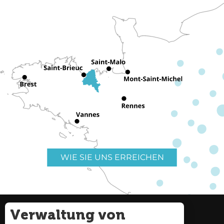
WIE SIE UNS ERREICHEN
Verwaltung von
Nützliche Links
Impressum