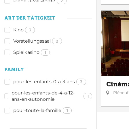
Pléneuf-Val-André
2
ART DER TÄTIGKEIT
Kino
3
Vorstellungssaal
2
Spielkasino
1
FAMILY
pour-les-enfants-0-a-3-ans
3
Cinéma
pour-les-enfants-de-4-a-12-
Pléneuf
1
ans-en-autonomie
pour-toute-la-famille
1