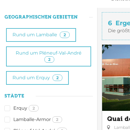
GEOGRAPHISCHEN GEBIETEN
6
Erg
Die größt
Rund um Lamballe
2
Rund um Pléneuf-Val-André
2
Rund um Erquy
2
STÄDTE
Erquy
2
Quai d
Lamballe-Armor
2
Lambal