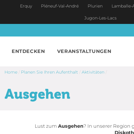
Skip to main content
Erquy
Pléneuf-Val-André
Plurien
Lamballe-
Jugon-Les-Lacs
ENTDECKEN
VERANSTALTUNGEN
Home
/
Planen Sie Ihren Aufenthalt
/
Aktivitäten
/
Ausgehen
Lust zum
Ausgehen
? In unserer Region g
Diskot