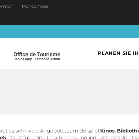
Armor
Moncontour
PLANEN SIE I
ibt es sehr viele Angebote, zum Beispiel
Kinos
,
Biblioth
hek
. Da ist für jeden Geschmack und jede Altersstufe etw