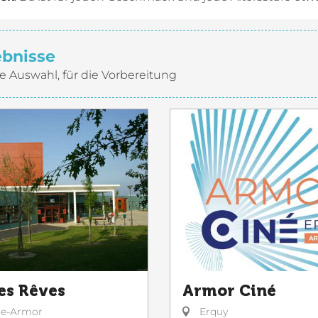
ebnisse
e Auswahl, für die Vorbereitung
es Rêves
Armor Ciné
le-Armor
Erquy