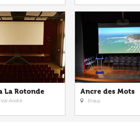
 La Rotonde
Ancre des Mots
-Val-André
Erquy