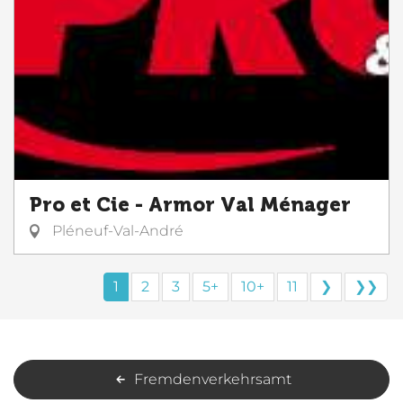
Pro et Cie - Armor Val Ménager
Pléneuf-Val-André
1
2
3
5+
10+
11
❯
❯❯
Fremdenverkehrsamt