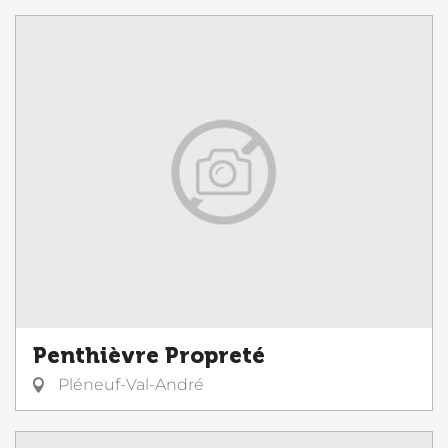
Penthièvre Propreté
Pléneuf-Val-André