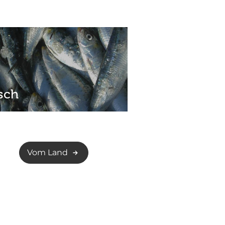
isch
Vom Land