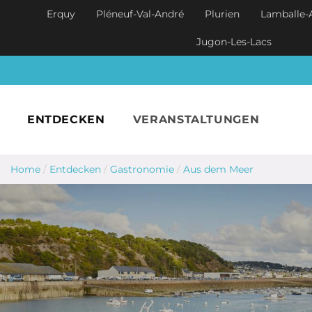
Skip to main content
Erquy
Pléneuf-Val-André
Plurien
Lamballe-
Jugon-Les-Lacs
ENTDECKEN
VERANSTALTUNGEN
Home
/
Entdecken
/
Gastronomie
/
Aus dem Meer