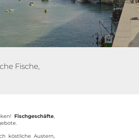
che Fische,
ken!
Fischgeschäfte
,
ebote.
h köstliche Austern,