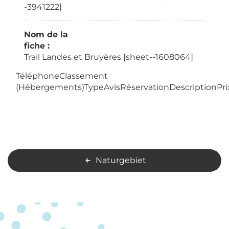
-3941222]
Nom de la
fiche :
Trail Landes et Bruyères [sheet--1608064]
TéléphoneClassement
(Hébergements)TypeAvisRéservationDescriptionPri
Naturgebiet