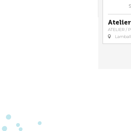
Atelier
ATELIER /
Lambal