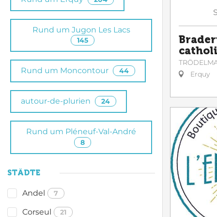
Rund um Jugon Les Lacs
Brader
145
cathol
TRÖDELM
Rund um Moncontour
44
Erquy
autour-de-plurien
24
Rund um Pléneuf-Val-André
8
STÄDTE
Andel
7
Corseul
21