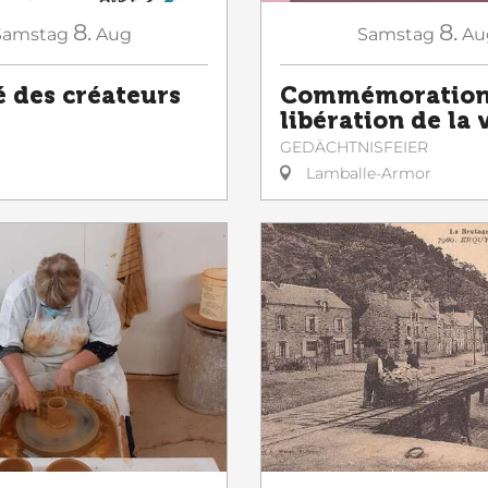
8.
8.
Samstag
Aug
Samstag
Au
 des créateurs
Commémoration 
libération de la v
GEDÄCHTNISFEIER
Lamballe-Armor