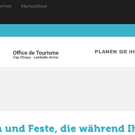
Armor
Moncontour
PLANEN SIE I
 und Feste, die während I