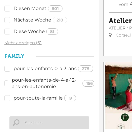
vom
Diesen Monat
501
Nächste Woche
Atelier
210
ATELIER /
Diese Woche
81
Corseul
Mehr anzeigen (6)
FAMILY
pour-les-enfants-0-a-3-ans
275
pour-les-enfants-de-4-a-12-
156
ans-en-autonomie
pour-toute-la-famille
19