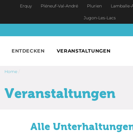
Skip to main content
Erquy
Pléneuf-Val-André
Plurien
Lamballe-
Jugon-Les-Lacs
ENTDECKEN
VERANSTALTUNGEN
Home
/
Veranstaltungen
Alle Unterhaltungen