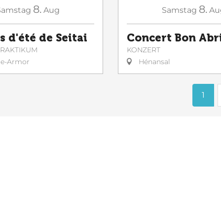
8.
8.
Samstag
Aug
Samstag
Au
s d'été de Seitai
Concert Bon Abr
 PRAKTIKUM
KONZERT
le-Armor
Hénansal
1