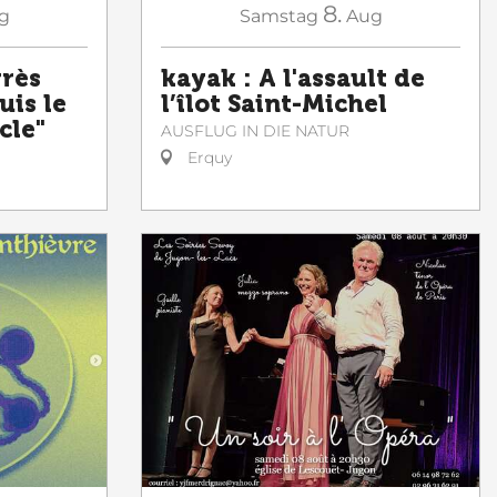
8.
g
Samstag
Aug
grès
kayak : A l'assault de
uis le
l’îlot Saint-Michel
cle"
AUSFLUG IN DIE NATUR
Erquy