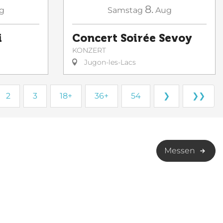
8.
g
Samstag
Aug
i
Concert Soirée Sevoy
KONZERT
Jugon-les-Lacs
2
3
18+
36+
54
❯
❯❯
Messen