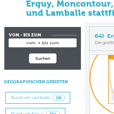
Erquy, Moncontour, 
und Lamballe stattf
641
Er
VOM - BIS ZUM
Die größt
Suchen
GEOGRAPHISCHEN GEBIETEN
Rund um Lamballe
218
Rund um Erquy
204