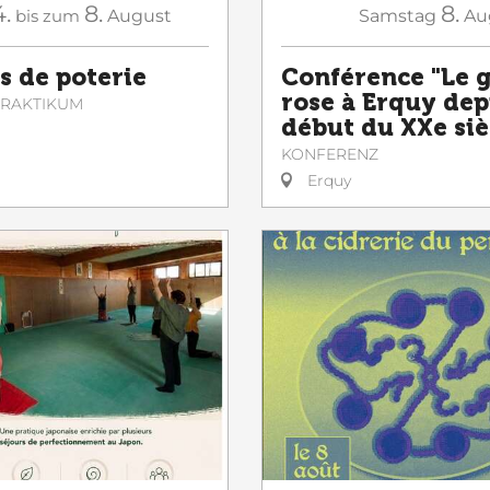
4.
8.
8.
bis zum
August
Samstag
Au
s de poterie
Conférence "Le 
rose à Erquy dep
 PRAKTIKUM
début du XXe siè
KONFERENZ
Erquy