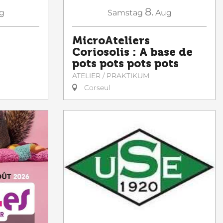
8.
g
Samstag
Aug
MicroAteliers
Coriosolis : A base de
pots pots pots pots
ATELIER / PRAKTIKUM
Corseul