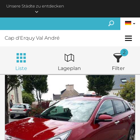
Skip to main content
Unsere Städte zu entdecken
Cap d'Erquy Val André
2
Liste
Lageplan
Filter