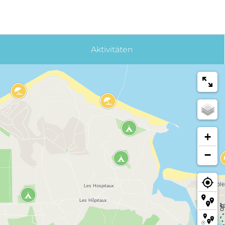
Aktivitäten
+
−