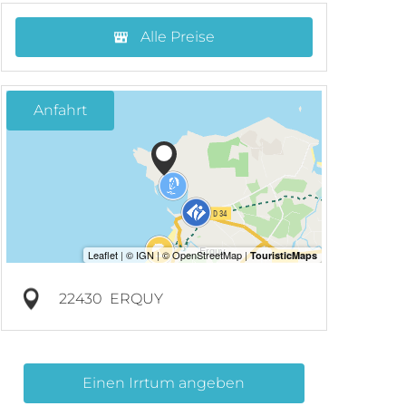
Alle Preise
Anfahrt
22430
ERQUY
Einen Irrtum angeben