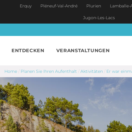
Skip to main content
Erquy
Pléneuf-Val-André
Plurien
Lamballe-
Jugon-Les-Lacs
ENTDECKEN
VERANSTALTUNGEN
Home
/
Planen Sie Ihren Aufenthalt
/
Aktivitäten
/
Er war einm