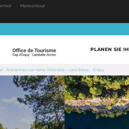
Armor
Moncontour
PLANEN SIE I
al
/
Anciennes carrières littorales - Lacs bleus - Erquy