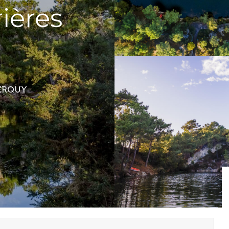
ières
ERQUY