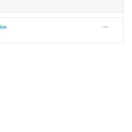
—
los