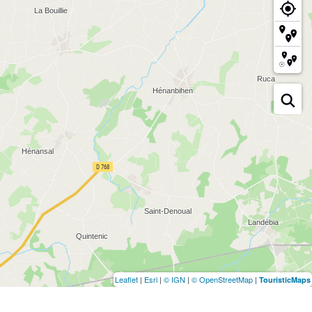
Leaflet
|
Esri
|
© IGN
|
© OpenStreetMap
|
TouristicMaps