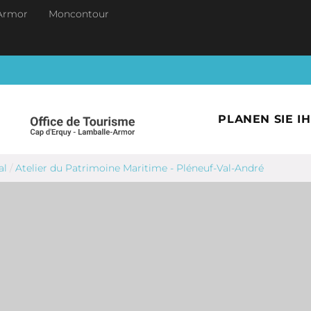
Armor
Moncontour
PLANEN SIE I
al
/
Atelier du Patrimoine Maritime - Pléneuf-Val-André