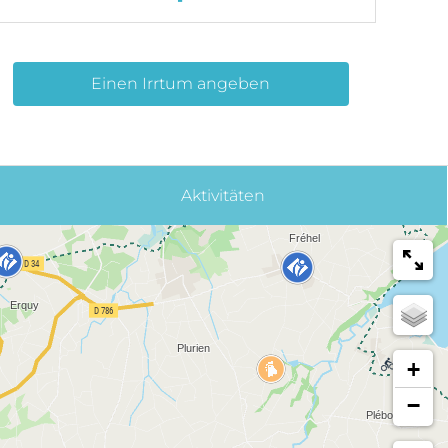
Einen Irrtum angeben
Aktivitäten
+
−