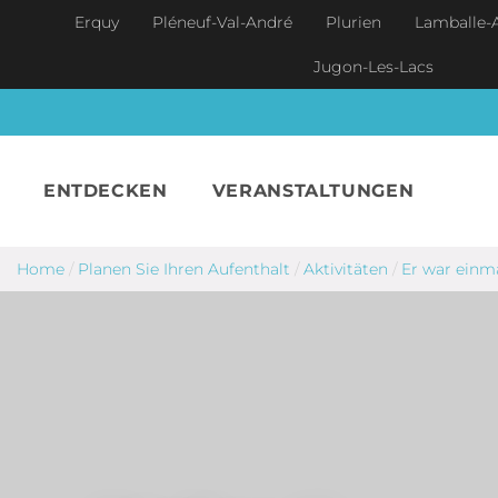
Skip to main content
Erquy
Pléneuf-Val-André
Plurien
Lamballe-
Jugon-Les-Lacs
ENTDECKEN
VERANSTALTUNGEN
Home
/
Planen Sie Ihren Aufenthalt
/
Aktivitäten
/
Er war einm