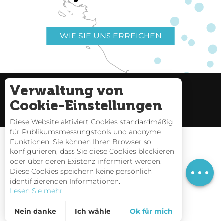
WIE SIE UNS ERREICHEN
Verwaltung von
Nützliche Links
Impressum
Cookie-Einstellungen
Seitenverzeichnis
Diese Website aktiviert Cookies standardmäßig
für Publikumsmessungstools und anonyme
Funktionen. Sie können Ihren Browser so
konfigurieren, dass Sie diese Cookies blockieren
oder über deren Existenz informiert werden.
Gezeitentafeln
Diese Cookies speichern keine persönlich
identifizierenden Informationen.
Webcams
Lesen Sie mehr
Interaktive Karte
Nein danke
Ich wähle
Ok für mich
Kontakt