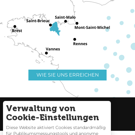
WIE SIE UNS ERREICHEN
Verwaltung von
Nützliche Links
Impressum
Cookie-Einstellungen
Seitenverzeichnis
Diese Website aktiviert Cookies standardmäßig
für Publikumsmessungstools und anonyme