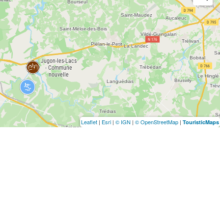
Leaflet
|
Esri
|
© IGN
|
© OpenStreetMap
|
TouristicMaps