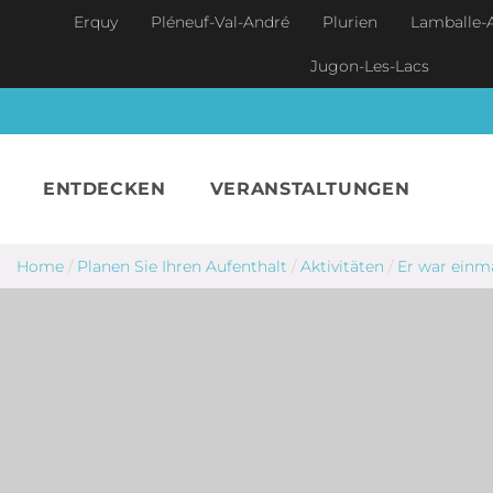
Skip to main content
Erquy
Pléneuf-Val-André
Plurien
Lamballe-
Jugon-Les-Lacs
ENTDECKEN
VERANSTALTUNGEN
Home
/
Planen Sie Ihren Aufenthalt
/
Aktivitäten
/
Er war einm