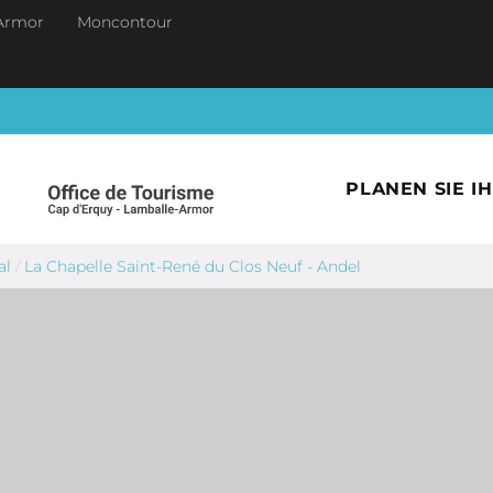
Armor
Moncontour
PLANEN SIE I
al
/
La Chapelle Saint-René du Clos Neuf - Andel