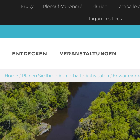
Skip to main content
Erquy
Pléneuf-Val-André
Plurien
Lamballe-
Jugon-Les-Lacs
ENTDECKEN
VERANSTALTUNGEN
Home
/
Planen Sie Ihren Aufenthalt
/
Aktivitäten
/
Er war einm