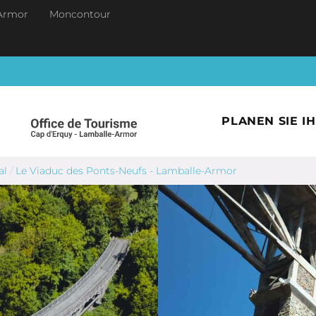
Armor
Moncontour
PLANEN SIE I
al
/
Le Viaduc des Ponts-Neufs - Lamballe-Armor