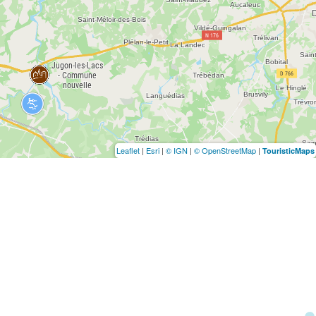
Leaflet
|
Esri
|
© IGN
|
© OpenStreetMap
|
TouristicMaps