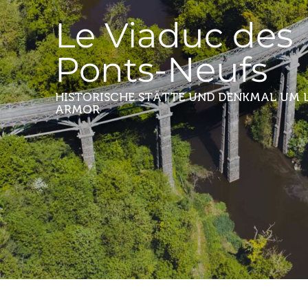
Le Viaduc des
Ponts-Neufs
HISTORISCHE STÄTTE UND DENKMAL
UM 
ARMOR