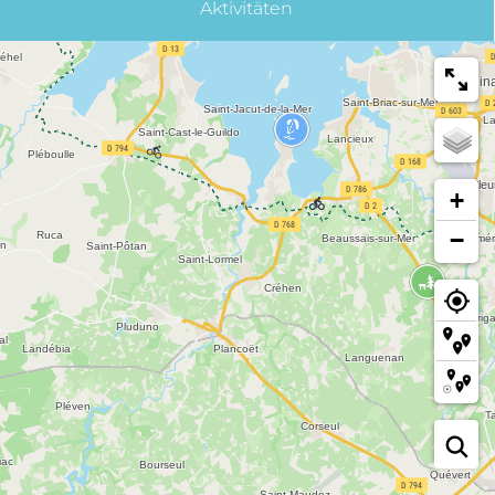
Aktivitäten
+
−