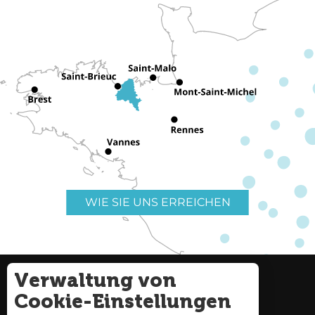
WIE SIE UNS ERREICHEN
Verwaltung von
Nützliche Links
Impressum
Cookie-Einstellungen
Seitenverzeichnis