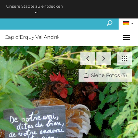
Skip to main content
Unsere Städte zu entdecken
Cap d'Erquy Val André
Siehe Fotos (5)