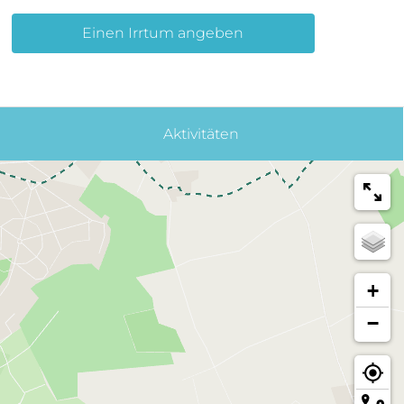
Einen Irrtum angeben
Aktivitäten
+
−