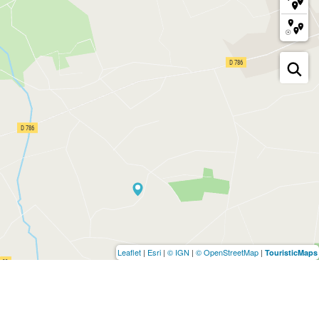
Leaflet
|
Esri
|
© IGN
|
© OpenStreetMap
|
TouristicMaps