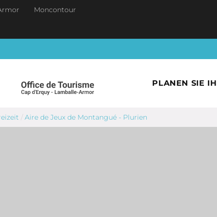
Armor
Moncontour
PLANEN SIE I
eizeit
/
Aire de Jeux de Montangué - Plurien