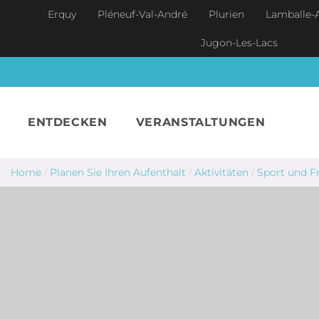
Skip to main content
Erquy
Pléneuf-Val-André
Plurien
Lamballe-
Jugon-Les-Lacs
ENTDECKEN
VERANSTALTUNGEN
Home
/
Planen Sie Ihren Aufenthalt
/
Aktivitäten
/
Sport und Fr