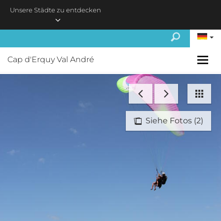
Skip to main content
Unsere Städte zu entdecken
Cap d'Erquy Val André
Siehe Fotos (2)