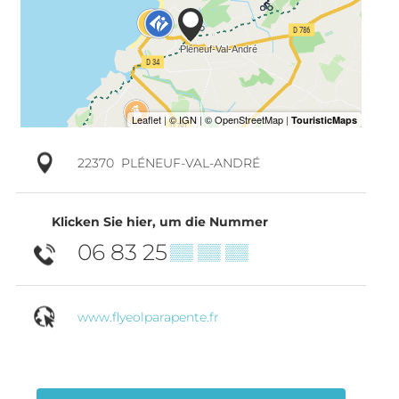
22370
PLÉNEUF-VAL-ANDRÉ
Klicken Sie hier, um die Nummer
06 83 25
▒▒ ▒▒ ▒▒
www.flyeolparapente.fr