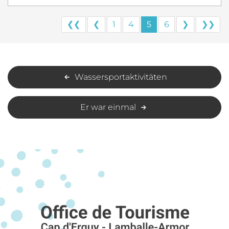
❮❮
❮
1
4
5
6
❯
❯❯
Wassersportaktivitäten
Er war einmal