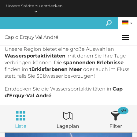
Skip to main content
Unsere Städte zu entdecken
Cap d'Erquy Val André
Unsere Region bietet eine große Auswahl an
Wassersportaktivitäten
, mit denen Sie Ihre Tage
verbringen können. Die
spannenden
Erlebnisse
finden im
türkisfarbenen Meer
oder auch im Fluss
statt, falls Sie Süßwasser bevorzugen!
Entdecken Sie die Wassersportaktivitäten in
Cap
d‘Erquy-Val André
:
39
Liste
Lageplan
Filter