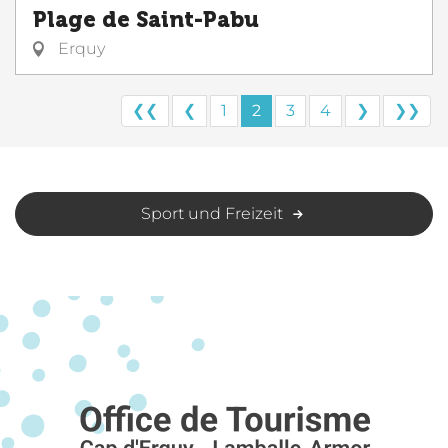
Plage de Saint-Pabu
Erquy
❮❮
❮
1
2
3
4
❯
❯❯
Sport und Freizeit