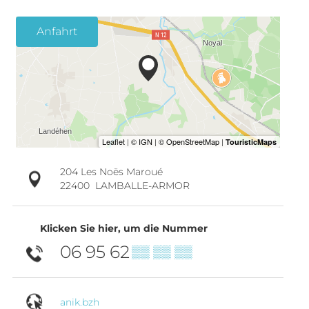
Anfahrt
204 Les Noës Maroué
22400
LAMBALLE-ARMOR
Klicken Sie hier, um die Nummer
06 95 62
▒▒ ▒▒ ▒▒
anik.bzh