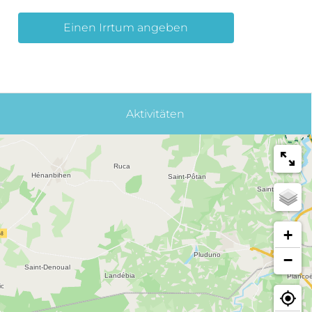
Einen Irrtum angeben
Aktivitäten
+
−