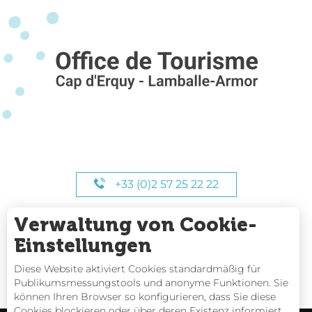
+33 (0)2 57 25 22 22
Verwaltung von Cookie-
UNSERE STUNDEN
Einstellungen
Diese Website aktiviert Cookies standardmäßig für
Publikumsmessungstools und anonyme Funktionen. Sie
können Ihren Browser so konfigurieren, dass Sie diese
Cookies blockieren oder über deren Existenz informiert