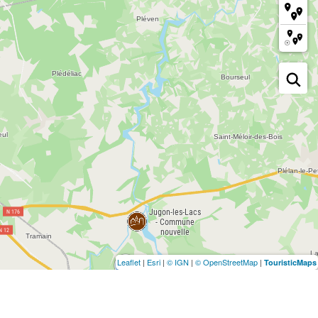
Leaflet
|
Esri
|
© IGN
|
© OpenStreetMap
|
TouristicMaps