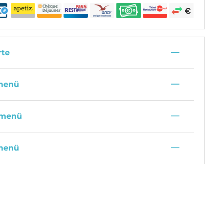
—
rte
—
menü
—
rmenü
—
menü