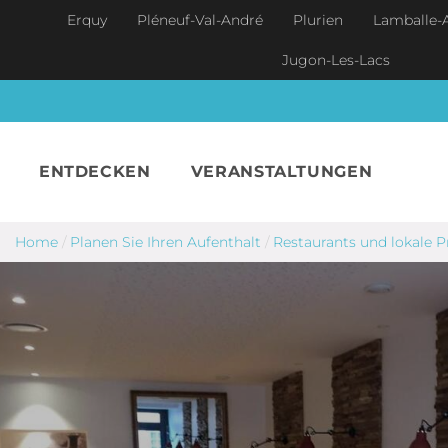
Skip to main content
Erquy
Pléneuf-Val-André
Plurien
Lamballe-
Jugon-Les-Lacs
ENTDECKEN
VERANSTALTUNGEN
Home
/
Planen Sie Ihren Aufenthalt
/
Restaurants und lokale 