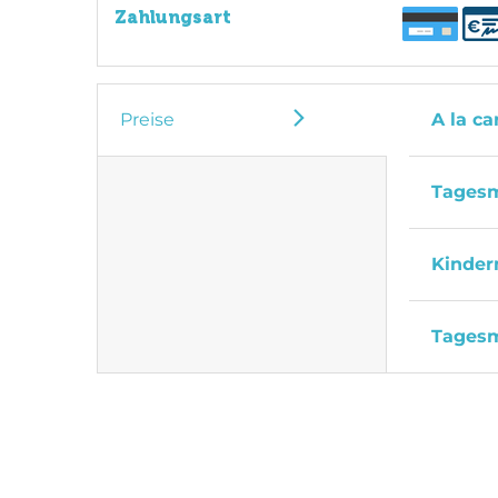
Zahlungsart
Preise
A la ca
Tages
Kinde
Tages