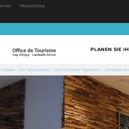
Armor
Moncontour
PLANEN SIE I
Produkte
/
Die Restaurants
/
Les Cocottes Papotent - Lamballe-A