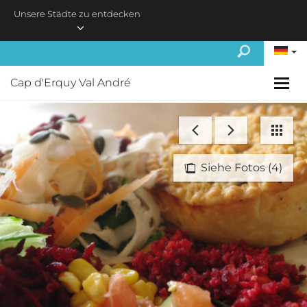
Skip to main content
Unsere Städte zu entdecken
Cap d'Erquy Val André
Siehe Fotos (4)