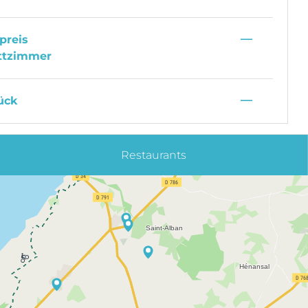
—
preis
ttzimmer
—
ück
Restaurants