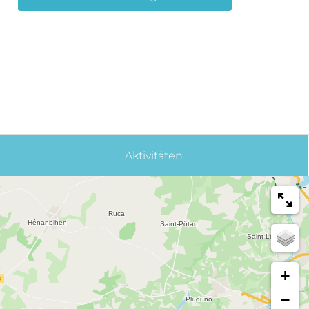
Aktivitäten
+
−