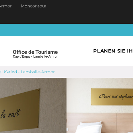
Armor
Moncontour
PLANEN SIE I
el Kyriad - Lamballe-Armor