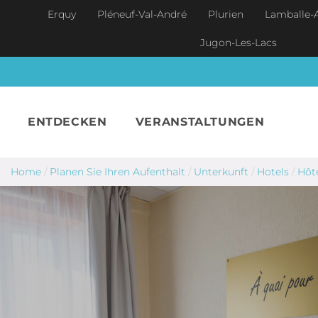
Skip to main content
Erquy
Pléneuf-Val-André
Plurien
Lamballe-
Jugon-Les-Lacs
ENTDECKEN
VERANSTALTUNGEN
Home
/
Planen Sie Ihren Aufenthalt
/
Unterkunft
/
Hotels
/
Hôt