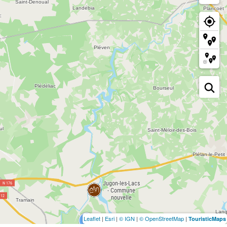
Leaflet
|
Esri
|
© IGN
|
© OpenStreetMap
|
TouristicMaps