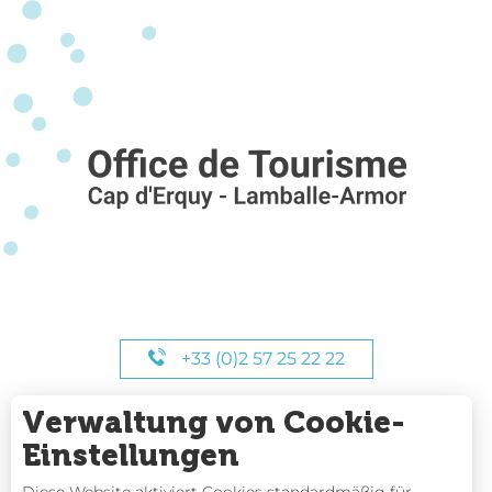
+33 (0)2 57 25 22 22
Verwaltung von Cookie-
UNSERE STUNDEN
Einstellungen