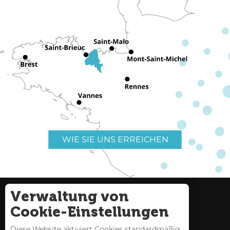
WIE SIE UNS ERREICHEN
Verwaltung von
Nützliche Links
Impressum
Cookie-Einstellungen
Seitenverzeichnis
Diese Website aktiviert Cookies standardmäßig