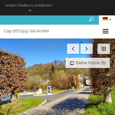
Skip to main content
Unsere Städte zu entdecken
Cap d'Erquy Val André
Siehe Fotos (5)