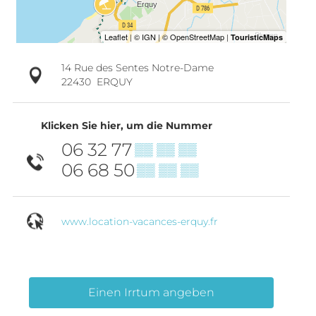
14 Rue des Sentes Notre-Dame
22430
ERQUY
Klicken Sie hier, um die Nummer
06 32 77
▒▒ ▒▒ ▒▒
06 68 50
▒▒ ▒▒ ▒▒
www.location-vacances-erquy.fr
Einen Irrtum angeben