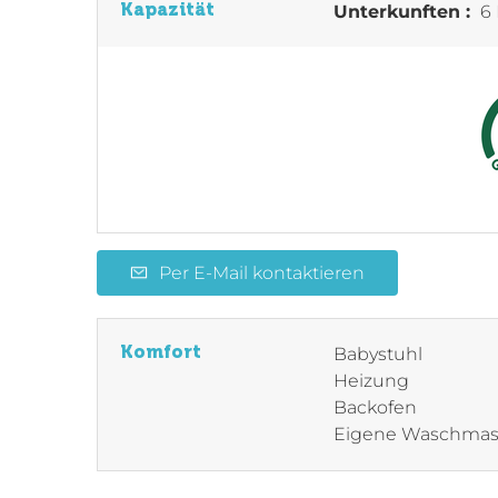
Kapazität
Unterkunften :
6 
Per E-Mail kontaktieren
Komfort
Babystuhl
Heizung
Backofen
Eigene Waschmas