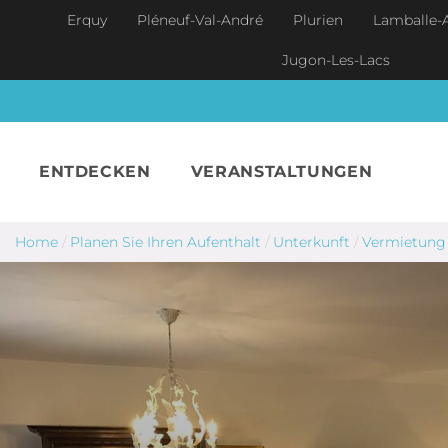
Skip to main content
Erquy
Pléneuf-Val-André
Plurien
Lamballe-
Jugon-Les-Lacs
ENTDECKEN
VERANSTALTUNGEN
Home
/
Planen Sie Ihren Aufenthalt
/
Unterkunft
/
Vermietung 