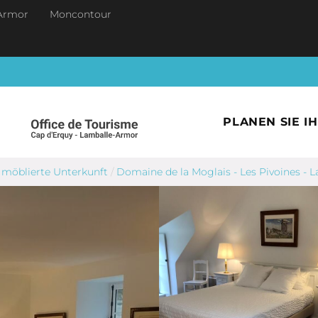
Armor
Moncontour
PLANEN SIE I
möblierte Unterkunft
/
Domaine de la Moglais - Les Pivoines -