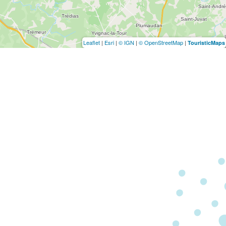
Leaflet
|
Esri
|
© IGN
|
© OpenStreetMap
|
TouristicMaps