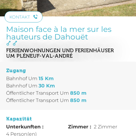
KONTAKT
Maison face à la mer sur les
hauteurs de Dahouët
FERIENWOHNUNGEN UND FERIENHÄUSER
UM PLÉNEUF-VAL-ANDRÉ
Zugang
Bahnhof
Um
15 Km
Bahnhof
Um
30 Km
Öffentlicher Transport
Um
850 m
Öffentlicher Transport
Um
850 m
Kapazität
Unterkunften :
Zimmer :
2 Zimmer
4 Person(en)