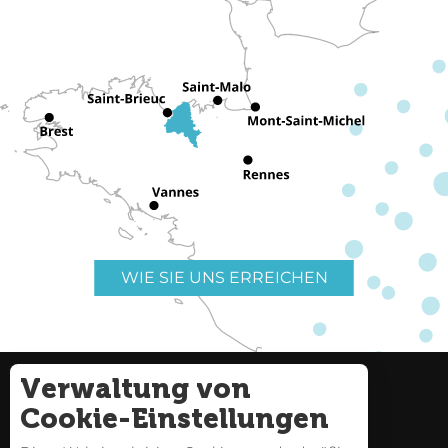
WIE SIE UNS ERREICHEN
Verwaltung von
Nützliche Links
Impressum
Cookie-Einstellungen
Seitenverzeichnis