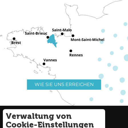
WIE SIE UNS ERREICHEN
Verwaltung von
Nützliche Links
Impressum
Cookie-Einstellungen
Seitenverzeichnis