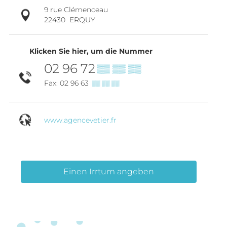
9 rue Clémenceau
22430
ERQUY
Klicken Sie hier, um die Nummer
02 96 72
▒▒ ▒▒ ▒▒
Fax: 02 96 63
▒▒ ▒▒ ▒▒
www.agencevetier.fr
Einen Irrtum angeben