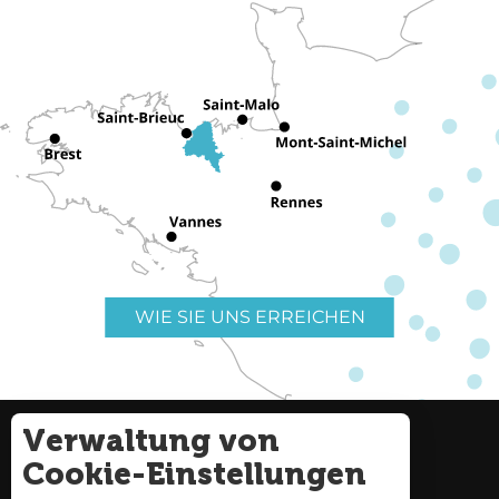
WIE SIE UNS ERREICHEN
Verwaltung von
Nützliche Links
Impressum
Cookie-Einstellungen
Seitenverzeichnis