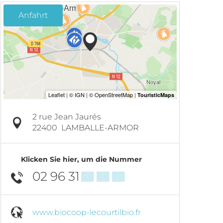
Anfahrt
2 rue Jean Jaurés
22400
LAMBALLE-ARMOR
Klicken Sie hier, um die Nummer
02 96 31
▒▒ ▒▒ ▒▒
www.biocoop-lecourtilbio.fr