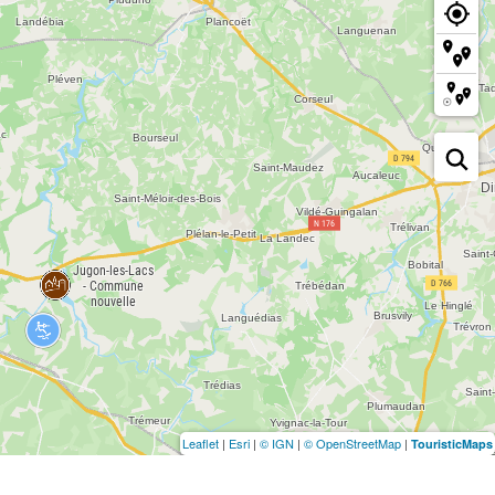
Leaflet
|
Esri
|
© IGN
|
© OpenStreetMap
|
TouristicMaps