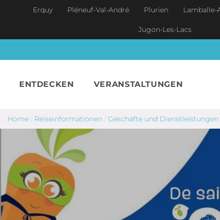
Skip to main content
Erquy
Pléneuf-Val-André
Plurien
Lamballe-
Jugon-Les-Lacs
ENTDECKEN
VERANSTALTUNGEN
Home
/
Reiseinformationen
/
Geschäfte und Dienstleistungen