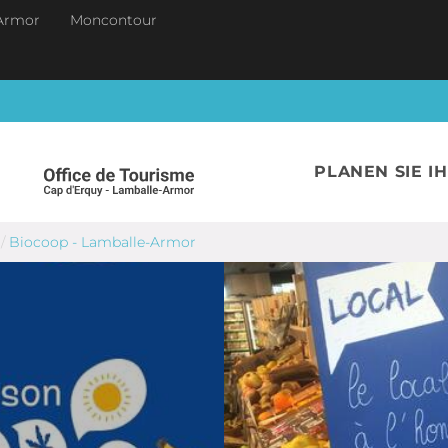
Armor
Moncontour
PLANEN SIE I
/
Biocoop - Lamballe-Armor