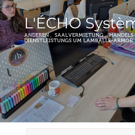
L'ÉCHO Systè
ANDEREN , SAALVERMIETUNG , HANDELS
DIENSTLEISTUNGS
UM LAMBALLE-ARMOR