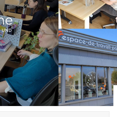
me
- UND