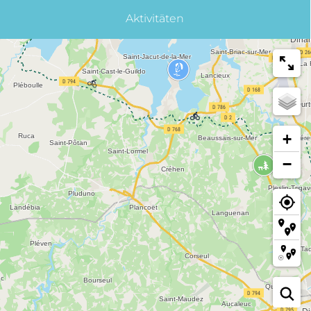
Aktivitäten
+
−