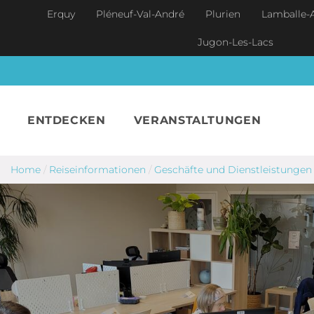
Skip to main content
Erquy
Pléneuf-Val-André
Plurien
Lamballe-
Jugon-Les-Lacs
ENTDECKEN
VERANSTALTUNGEN
Home
/
Reiseinformationen
/
Geschäfte und Dienstleistungen