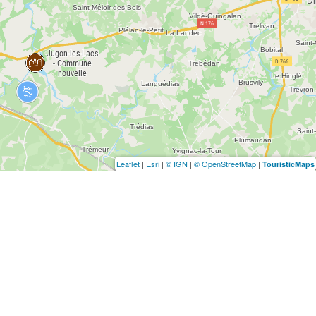
Leaflet
|
Esri
|
© IGN
|
© OpenStreetMap
|
TouristicMaps