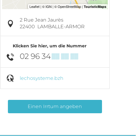
2 Rue Jean Jaurès
22400
LAMBALLE-ARMOR
Klicken Sie hier, um die Nummer
02 96 34
▒▒ ▒▒ ▒▒
lechosysteme.bzh
Einen Irrtum angeben