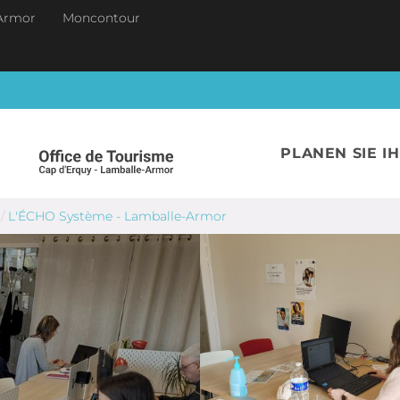
Armor
Moncontour
PLANEN SIE I
/
L'ÉCHO Système - Lamballe-Armor