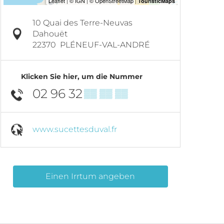
10 Quai des Terre-Neuvas
Dahouët
22370
PLÉNEUF-VAL-ANDRÉ
Klicken Sie hier, um die Nummer
02 96 32
▒▒ ▒▒ ▒▒
www.sucettesduval.fr
Einen Irrtum angeben