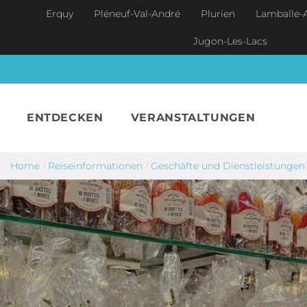
Skip to main content
Erquy
Pléneuf-Val-André
Plurien
Lamballe-
Jugon-Les-Lacs
ENTDECKEN
VERANSTALTUNGEN
Home
/
Reiseinformationen
/
Geschäfte und Dienstleistungen