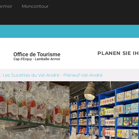
Armor
Moncontour
PLANEN SIE I
/
Les Sucettes du Val-André - Pléneuf-Val-André