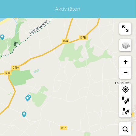
Aktivitäten
+
−