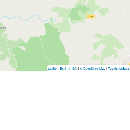
Leaflet
|
Esri
|
© IGN
|
© OpenStreetMap
|
TouristicMaps