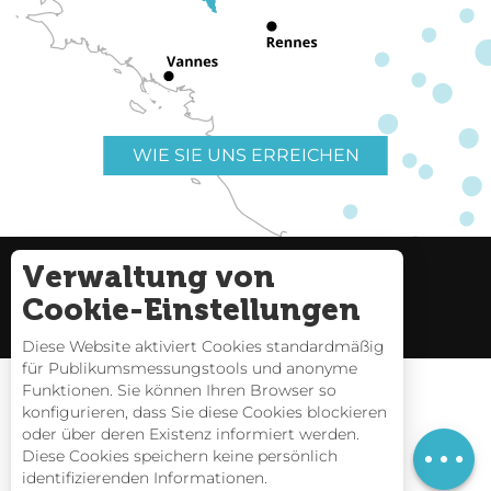
WIE SIE UNS ERREICHEN
Verwaltung von
Nützliche Links
Impressum
Cookie-Einstellungen
Seitenverzeichnis
Diese Website aktiviert Cookies standardmäßig
für Publikumsmessungstools und anonyme
Funktionen. Sie können Ihren Browser so
konfigurieren, dass Sie diese Cookies blockieren
oder über deren Existenz informiert werden.
Preise
Gezeitentafeln
Diese Cookies speichern keine persönlich
identifizierenden Informationen.
Webcams