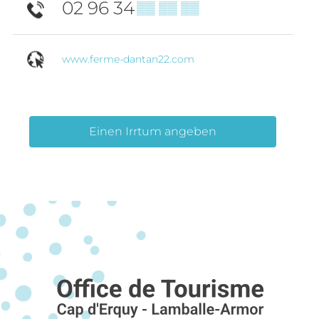
02 96 34
▒▒ ▒▒ ▒▒
www.ferme-dantan22.com
Einen Irrtum angeben