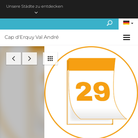
Skip to main content
Unsere Städte zu entdecken
Cap d'Erquy Val André