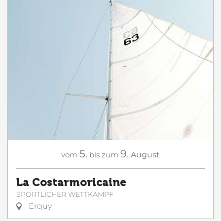
5.
9.
vom
bis zum
August
La Costarmoricaine
SPORTLICHER WETTKAMPF
Erquy