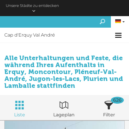
Skip to main content
Unsere Städte zu entdecken
Cap d'Erquy Val André
Alle Unterhaltungen und Feste, die
während Ihres Aufenthalts in
Erquy, Moncontour, Pléneuf-Val-
André, Jugon-les-Lacs, Plurien und
Lamballe stattfinden
626
Liste
Lageplan
Filter