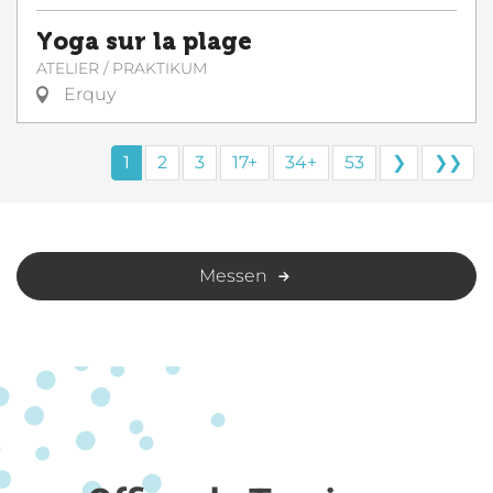
Yoga sur la plage
ATELIER / PRAKTIKUM
Erquy
1
2
3
17+
34+
53
❯
❯❯
Messen