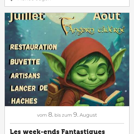
8.
9.
vom
bis zum
August
Les week-ends Fantastiques