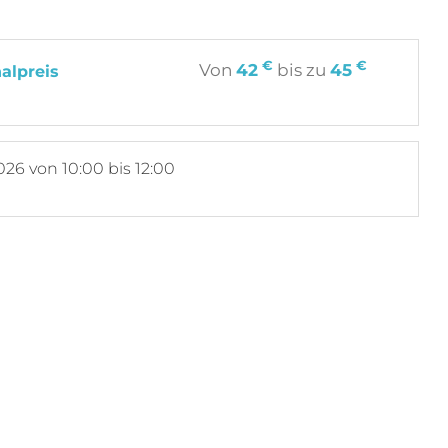
€
€
Von
42
bis zu
45
alpreis
026
von 10:00 bis 12:00