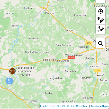
Leaflet
|
Esri
|
© IGN
|
© OpenStreetMap
|
TouristicMaps