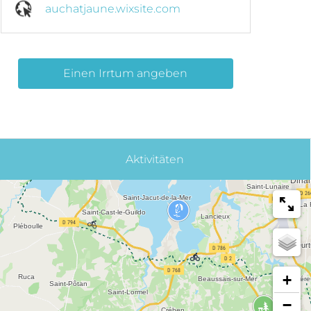
auchatjaune.wixsite.com
Einen Irrtum angeben
Aktivitäten
+
−