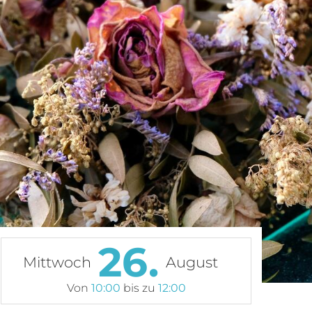
26.
Mittwoch
August
Von
10:00
bis zu
12:00