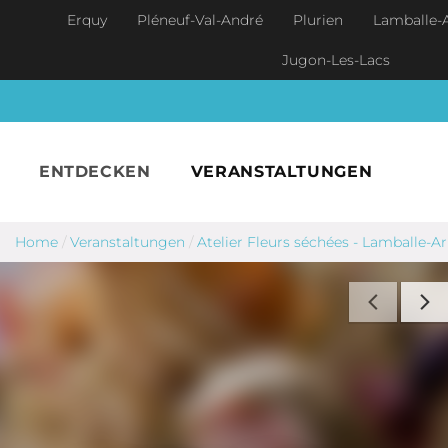
Skip to main content
Erquy
Pléneuf-Val-André
Plurien
Lamballe-
Jugon-Les-Lacs
ENTDECKEN
VERANSTALTUNGEN
Home
/
Veranstaltungen
/
Atelier Fleurs séchées - Lamballe-