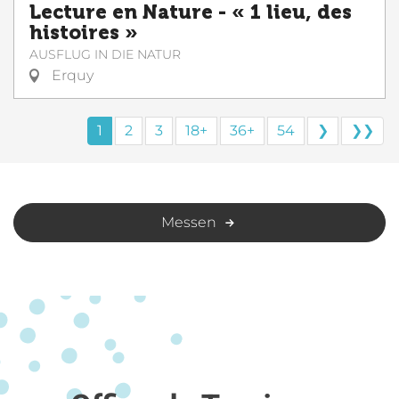
Lecture en Nature - « 1 lieu, des
histoires »
AUSFLUG IN DIE NATUR
Erquy
1
2
3
18+
36+
54
❯
❯❯
Messen