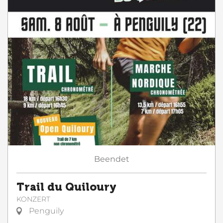
Beendet
Trail du Quiloury
KONZERT
Penguily