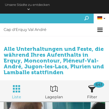
Skip to main content
Unsere Städte zu entdecken
Cap d'Erquy Val André
Alle Unterhaltungen und Feste, die
während Ihres Aufenthalts in
Erquy, Moncontour, Pléneuf-Val-
André, Jugon-les-Lacs, Plurien und
Lamballe stattfinden
641
Liste
Lageplan
Filter