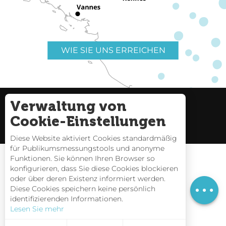
WIE SIE UNS ERREICHEN
Verwaltung von
Nützliche Links
Impressum
Cookie-Einstellungen
Seitenverzeichnis
Diese Website aktiviert Cookies standardmäßig
für Publikumsmessungstools und anonyme
Funktionen. Sie können Ihren Browser so
konfigurieren, dass Sie diese Cookies blockieren
oder über deren Existenz informiert werden.
Preise
Gezeitentafeln
Diese Cookies speichern keine persönlich
identifizierenden Informationen.
Webcams
Lesen Sie mehr
Interaktive Karte