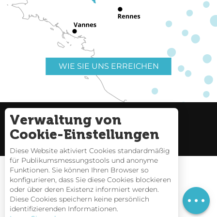
WIE SIE UNS ERREICHEN
Verwaltung von
Nützliche Links
Impressum
Cookie-Einstellungen
Seitenverzeichnis
Diese Website aktiviert Cookies standardmäßig
für Publikumsmessungstools und anonyme
Funktionen. Sie können Ihren Browser so
Preise
konfigurieren, dass Sie diese Cookies blockieren
oder über deren Existenz informiert werden.
Zeitplan
Gezeitentafeln
Diese Cookies speichern keine persönlich
identifizierenden Informationen.
Webcams