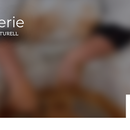
erie
LTURELL