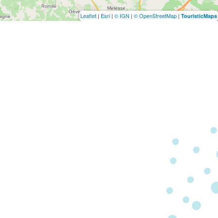
Leaflet
|
Esri
|
© IGN
|
© OpenStreetMap
|
TouristicMaps