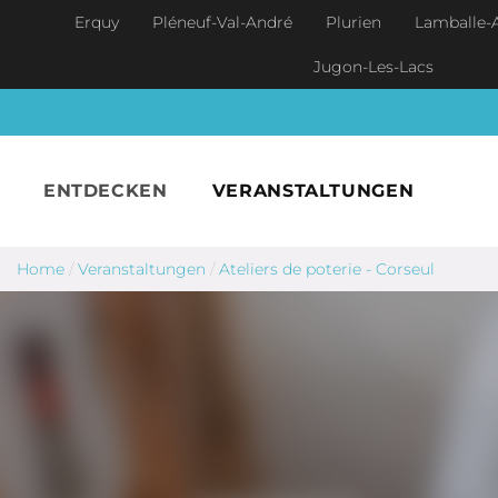
Skip to main content
Erquy
Pléneuf-Val-André
Plurien
Lamballe-
Jugon-Les-Lacs
ENTDECKEN
VERANSTALTUNGEN
Home
/
Veranstaltungen
/
Ateliers de poterie - Corseul