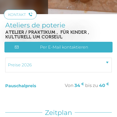
KONTAKT
Ateliers de poterie
ATELIER / PRAKTIKUM , FÜR KINDER ,
KULTURELL
UM CORSEUL
Per E-Mail kontaktieren
€
€
Von
34
bis zu
40
Pauschalpreis
Zeitplan