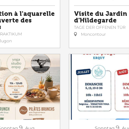
ion à l'aquarelle
Visite du Jardin
uverte des
d'Hildegarde
s
TAGE DER OFFENEN TÜR
 PRAKTIKUM
Moncontour
Jugon
9.
9.
Sonntag
Aug
Sonntag
Au