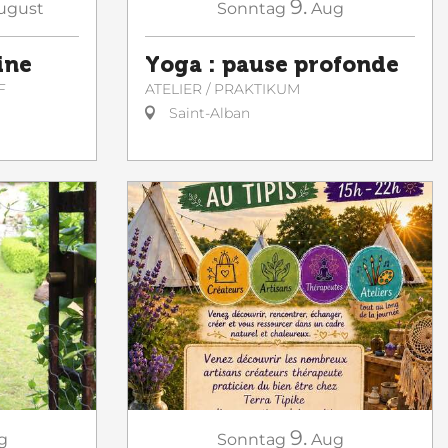
9.
ugust
Sonntag
Aug
ine
Yoga : pause profonde
F
ATELIER / PRAKTIKUM
Saint-Alban
9.
g
Sonntag
Aug