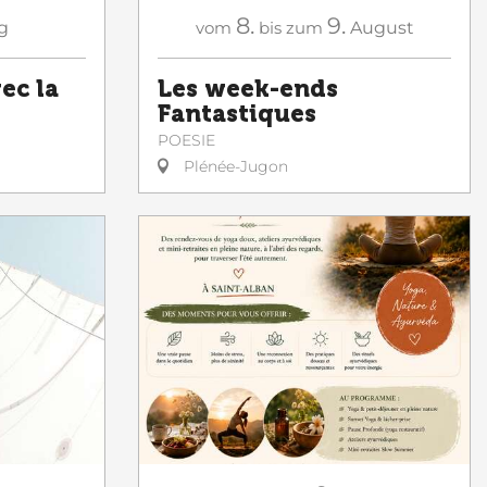
8.
9.
g
vom
bis zum
August
ec la
Les week-ends
Fantastiques
POESIE
Plénée-Jugon