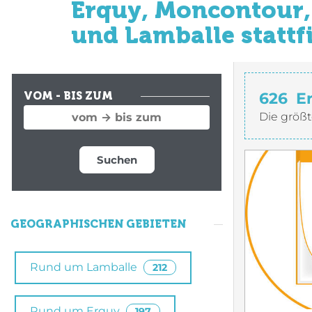
Erquy, Moncontour, 
und Lamballe stattf
626
E
VOM - BIS ZUM
Die größt
Suchen
GEOGRAPHISCHEN GEBIETEN
Rund um Lamballe
212
Rund um Erquy
197