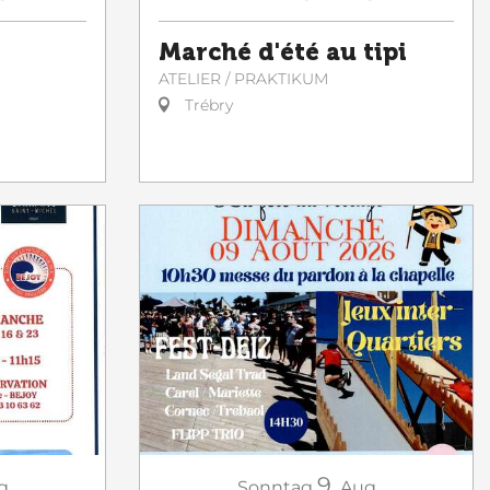
Marché d'été au tipi
ATELIER / PRAKTIKUM
Trébry
9.
g
Sonntag
Aug