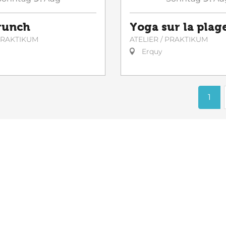
runch
Yoga sur la plag
 PRAKTIKUM
ATELIER / PRAKTIKUM
Erquy
1