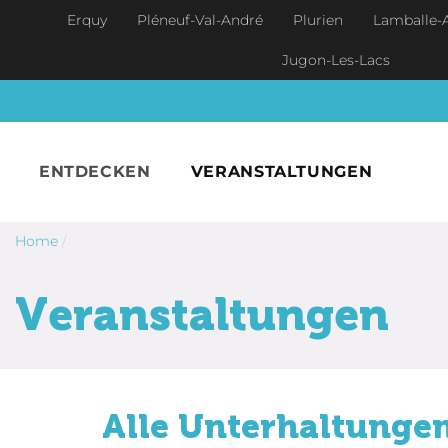
Skip to main content
Erquy
Pléneuf-Val-André
Plurien
Lamballe-
Jugon-Les-Lacs
ENTDECKEN
VERANSTALTUNGEN
Home
/
Veranstaltungen
Alle Unterhaltungen