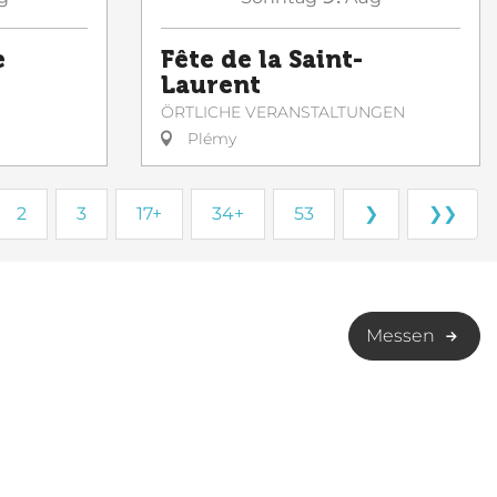
e
Fête de la Saint-
Laurent
ÖRTLICHE VERANSTALTUNGEN
Plémy
2
3
17+
34+
53
❯
❯❯
Messen