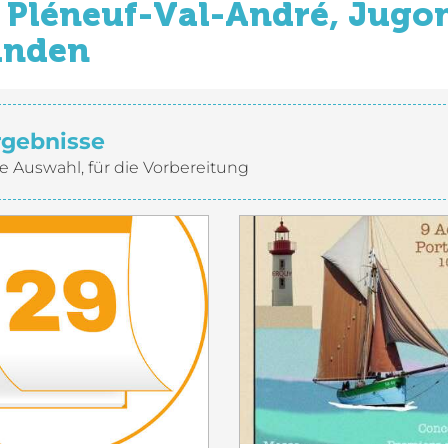
Pléneuf-Val-André, Jugon
inden
rgebnisse
e Auswahl, für die Vorbereitung