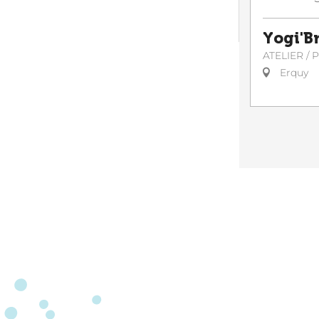
Yogi'B
ATELIER /
Erquy