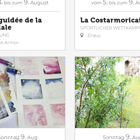
3.
9.
5.
9.
bis zum
August
vom
bis zum
A
guidée de la
La Costarmorica
iale
SPORTLICHER WETTKAMP
GUNG
Erquy
le-Armor
9.
9.
Sonntag
Aug
Sonntag
Au