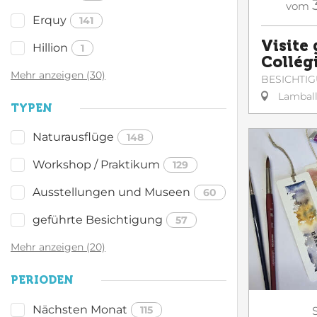
vom
Erquy
141
Visite 
Hillion
1
Collég
Mehr anzeigen (30)
BESICHTI
Lambal
TYPEN
Naturausflüge
148
Workshop / Praktikum
129
Ausstellungen und Museen
60
geführte Besichtigung
57
Mehr anzeigen (20)
PERIODEN
Nächsten Monat
115