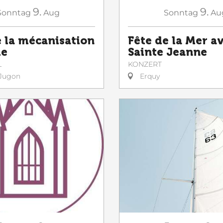
9.
9.
Sonntag
Au
Sonntag
Aug
Fête de la Mer av
e la mécanisation
Sainte Jeanne
le
KONZERT
L
Erquy
Jugon