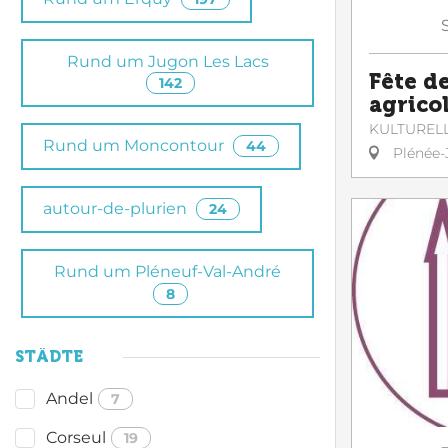
Rund um Jugon Les Lacs
Fête d
142
agrico
KULTUREL
Rund um Moncontour
44
Plénée-
autour-de-plurien
24
Rund um Pléneuf-Val-André
8
STÄDTE
Andel
7
Corseul
19