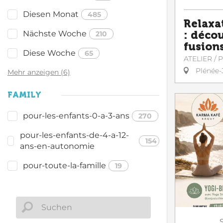
Diesen Monat
485
Relaxat
Nächste Woche
: déco
210
fusion
Diese Woche
65
ATELIER /
Plénée-
Mehr anzeigen (6)
FAMILY
pour-les-enfants-0-a-3-ans
270
pour-les-enfants-de-4-a-12-
154
ans-en-autonomie
pour-toute-la-famille
19