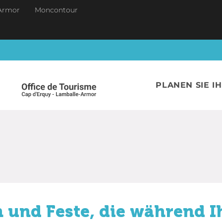
Armor
Moncontour
PLANEN SIE I
 und Feste, die während I