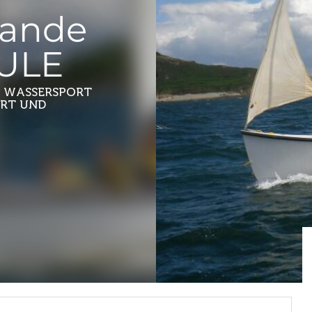
mande
NULE
, WASSERSPORT
ORT UND