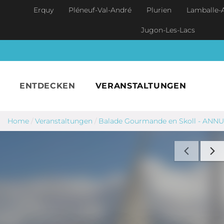
Skip to main content
Erquy
Pléneuf-Val-André
Plurien
Lamballe-
Jugon-Les-Lacs
ENTDECKEN
VERANSTALTUNGEN
Home
/
Veranstaltungen
/
Balade Gourmande en Skoll - ANNUL