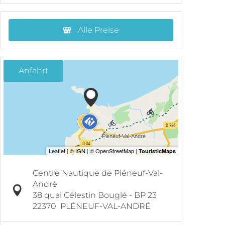
Alle Preise
Anfahrt
Centre Nautique de Pléneuf-Val-
André
38 quai Célestin Bouglé - BP 23
22370
PLÉNEUF-VAL-ANDRÉ