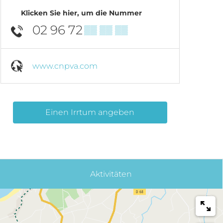
Klicken Sie hier, um die Nummer
02 96 72
▒▒ ▒▒ ▒▒
www.cnpva.com
Einen Irrtum angeben
Aktivitäten