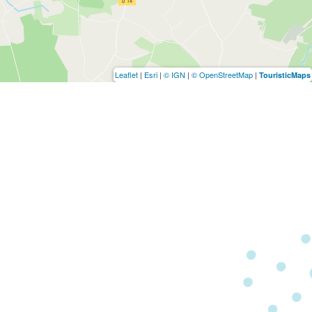
Leaflet
|
Esri
|
© IGN
|
© OpenStreetMap
|
TouristicMaps