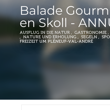
Balade Gour
en Skoll - AN
AUSFLUG IN DIE NATUR , GASTRONOMIE 
, NATURE UND ERHOLUNG , SEGELN , SP
FREIZEIT
UM PLÉNEUF-VAL-ANDRÉ