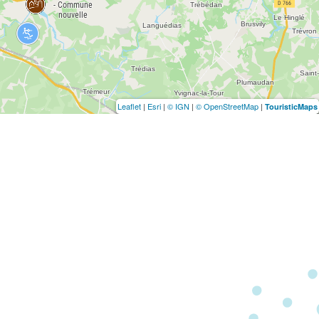
Leaflet
|
Esri
|
© IGN
|
© OpenStreetMap
|
TouristicMaps