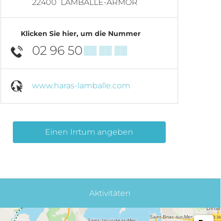
22400
LAMBALLE-ARMOR
Klicken Sie hier, um die Nummer
02 96 50
▒▒ ▒▒ ▒▒
www.haras-lamballe.com
Einen Irrtum angeben
Aktivitäten