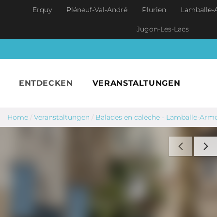
Skip to main content
Erquy
Pléneuf-Val-André
Plurien
Lamballe-
Jugon-Les-Lacs
ENTDECKEN
VERANSTALTUNGEN
Home
/
Veranstaltungen
/
Balades en calèche - Lamballe-Arm