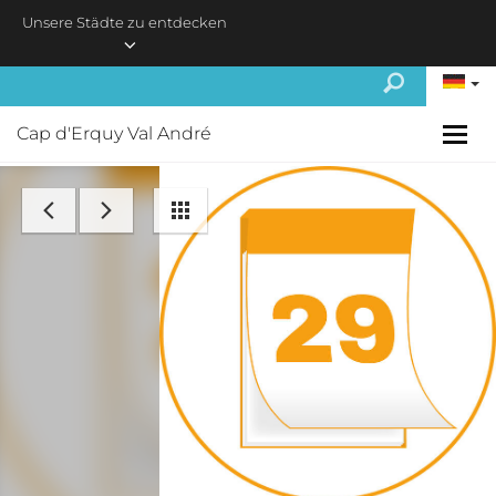
Skip to main content
Unsere Städte zu entdecken
Cap d'Erquy Val André