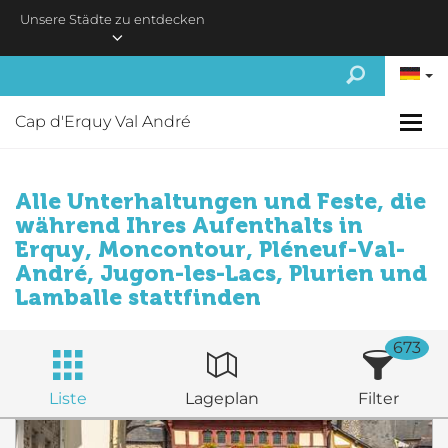
Skip to main content
Unsere Städte zu entdecken
Cap d'Erquy Val André
Alle Unterhaltungen und Feste, die
während Ihres Aufenthalts in
Erquy, Moncontour, Pléneuf-Val-
André, Jugon-les-Lacs, Plurien und
Lamballe stattfinden
673
Liste
Lageplan
Filter