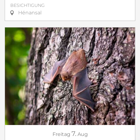
BESICHTIGUNG
Hénansal
7.
Freitag
Aug