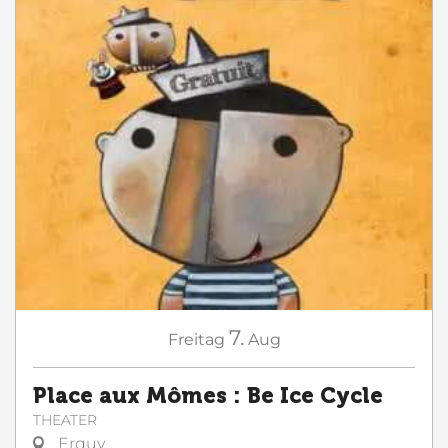
7.
Freitag
Aug
Place aux Mômes : Be Ice Cycle
THEATER
Erquy