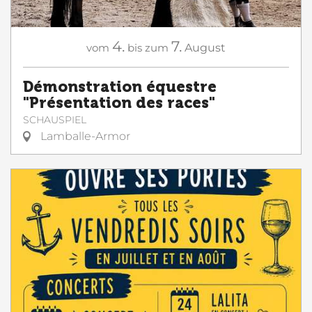
4.
7.
vom
bis zum
August
Démonstration équestre
"Présentation des races"
SCHAUSPIEL
Lamballe-Armor