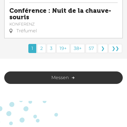
Conférence : Nuit de la chauve-
souris
KONFERENZ
Tréfumel
1
2
3
19+
38+
57
❯
❯❯
Messen