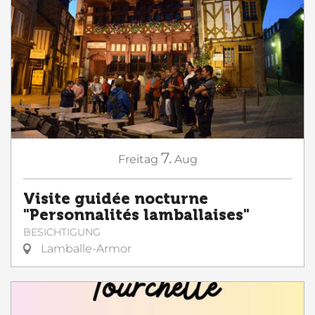
7.
Freitag
Aug
Visite guidée nocturne
"Personnalités lamballaises"
BESICHTIGUNG
Lamballe-Armor